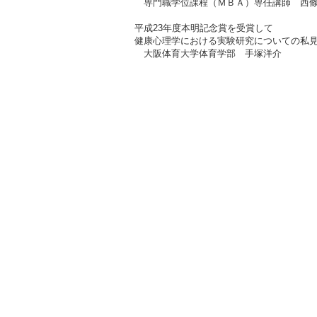
専門職学位課程（ＭＢＡ）専任講師 西
平成23年度本明記念賞を受賞して
健康心理学における実験研究についての私
大阪体育大学体育学部 手塚洋介