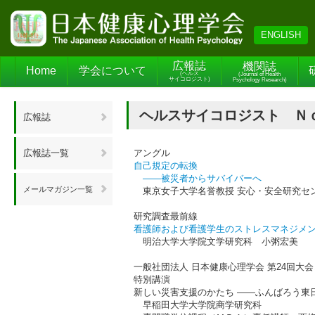
ENGLISH
広報誌
機関誌
Home
学会について
(ヘルス
(Journal of Health
サイコロジスト)
Psychology Research)
ヘルスサイコロジスト Ｎｏ．
広報誌
広報誌一覧
アングル
自己規定の転換
――被災者からサバイバーへ
メールマガジン一覧
東京女子大学名誉教授 安心・安全研究セ
研究調査最前線
看護師および看護学生のストレスマネジメ
明治大学大学院文学研究科 小粥宏美
一般社団法人 日本健康心理学会 第24回大
特別講演
新しい災害支援のかたち ――ふんばろう東
早稲田大学大学院商学研究科