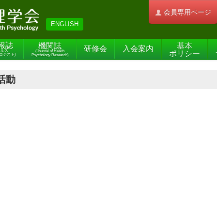
会員専用ページ
ENGLISH
報誌
機関誌
基本
研修会
入会案内
ヘルス
(Journal of Health
ポリシー
ロジスト)
Psychology Research)
活動