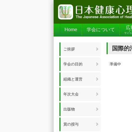
広
Home
学会について
(
サイコ
国際的
ご挨拶
学会の目的
準備中
組織と運営
年次大会
出版物
賞の授与